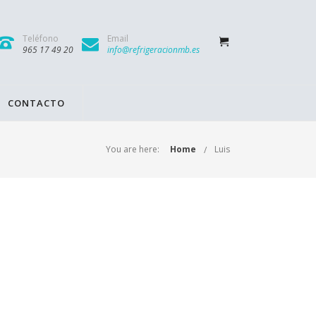
Teléfono
Email
965 17 49 20
info@refrigeracionmb.es
CONTACTO
You are here:
Home
Luis