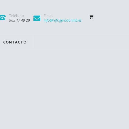
Teléfono
Email
965 17 49 20
info@refrigeracionmb.es
CONTACTO